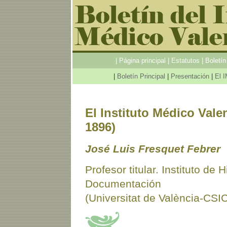
|
Página principal
|
Estatutos
|
Boletí
|
Boletín Principal
|
Presentación
|
El I
El Instituto Médico Val
1896)
José Luis Fresquet Febrer
Profesor titular. Instituto de 
Documentación
(Universitat de València-CSI